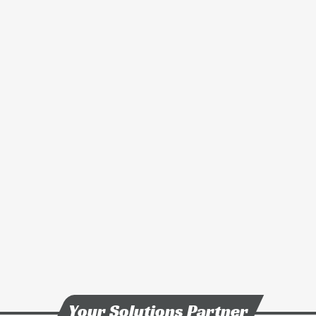
5G通訊應用與其他
技術與製程能力
ESG企業永續發展
新聞 & 活動
投資人專區
人力招募
聯絡我們
Your Solutions Partner