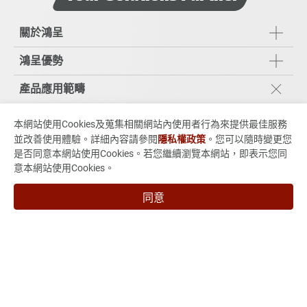
關於鴻呈
鴻呈優勢
產品應用範疇
工業應用
本網站使用Cookies及蒐集相關網站內使用者行為來提供最佳服務
伺服器與資料存取
並改善使用體驗。詳細內容請參閱
隱私權政策
。您可以隨時變更您
醫療設備儀器
是否同意本網站使用Cookies。若您繼續瀏覽本網站，即表示您同
意本網站使用Cookies。
車載與車聯網
能源系統應用
同意
5G通訊應用與其他
ESG企業永續發展
投資人專區
技術與製程能力