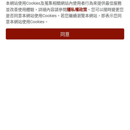
本網站使用Cookies及蒐集相關網站內使用者行為來提供最佳服務
投資人專區
並改善使用體驗。詳細內容請參閱
隱私權政策
。您可以隨時變更您
是否同意本網站使用Cookies。若您繼續瀏覽本網站，即表示您同
技術與製程能力
意本網站使用Cookies。
新聞 & 活動
同意
人力招募
聯絡我們
235015新北市中和區中正路880號7樓
886-2-3234-3038
886-2-3234-3056
marketing@vso-corp.com
VSO子公司
允拓國際股份有限公司