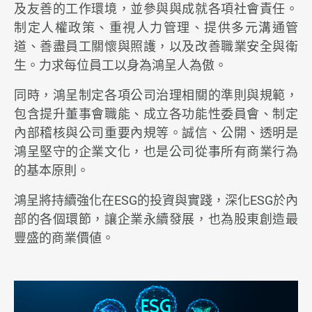
及友善的工作環境，並參與與成就各項社會責任。
制定人權政策、重視人力管理、提供多元溝通管
永續鴻呈
道、善盡員工關懷與照護，以及改善職業安全與衛
公司治理
生。力求每位員工以身為鴻呈人為傲。
環境永續
同時，鴻呈制定各項公司治理相關的準則與規範，
包含提升董事會職能、成立各功能性委員會、制定
員工關懷
內部稽核與公司重要內規等。誠信、公開、透明是
鴻呈堅守的企業文化，也是公司從事所有商業行為
ESG永續報告書
的基本原則。
利害關係人議合
鴻呈將持續強化在ESG的投資與實踐，深化ESG於內
部的各個環節，讓企業永續發展，也為股東創造最
新聞 & 活動
豐盛的商業價値。
投資人專區
人力招募