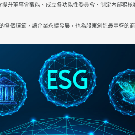
含提升董事會職能、成立各功能性委員會、制定內部稽核
內部的各個環節，讓企業永續發展，也為股東創造最豐盛的