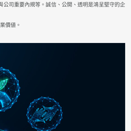
與公司重要內規等。誠信、公開、透明是鴻呈堅守的企
商業價値。