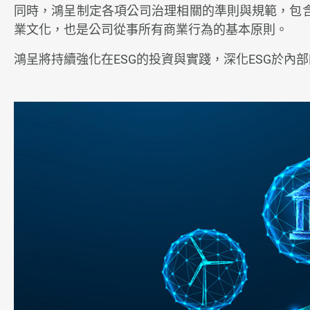
同時，鴻呈制定各項公司治理相關的準則與規範，包
技術與製程能力
業文化，也是公司從事所有商業行為的基本原則。
ESG企業永續發展
鴻呈將持續強化在ESG的投資與實踐，深化ESG於
永續鴻呈
公司治理
環境永續
員工關懷
ESG永續報告書
利害關係人議合