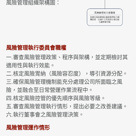
風險管理組織架構圖：
聯絡我們
風險管理執行委員會職權
一.審查風險管理政策、程序與架構，並定期檢討其
適用性與執行效能。
二.核定風險胃納（風險容忍度），導引資源分配。
三.確保風險管理機制能充分處理公司所面臨之風
險，並融合至日常營運作業流程中。
四.核定風險控管的優先順序與風險等級。
五.審查風險管理執行情形，提出必要之改善建議。
六.執行董事會之風險管理決策。
風險管理運作情形