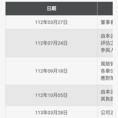
日期
112年03月27日
董事會
由本公
112年07月24日
評估之
參與人數
⾵險管
112年09月18日
各單位
應對策
由本公
112年10月05日
其負面
113年03月28日
公司治