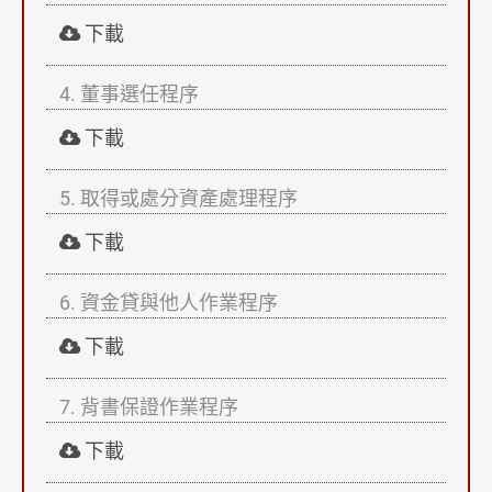
下載
永續鴻呈
4. 董事選任程序
公司治理
下載
全部
5. 取得或處分資產處理程序
公司治理概況
下載
董事會
6. 資金貸與他人作業程序
功能性委員會
下載
內部稽核
7. 背書保證作業程序
重要公司內規
下載
風險管理