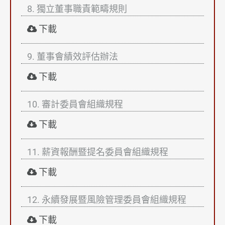
誠信經營
8. 獨立董事職責範疇規則
下載
資通安全
董事會成員及重要管理階層之接班規劃
9. 董事會績效評估辦法
下載
環境永續
員工關懷
10. 審計委員會組織規程
下載
ESG永續報告書
利害關係人議合
11. 薪資報酬暨提名委員會組織規程
下載
新聞 & 活動
投資人專區
12. 永續發展暨風險管理委員會組織規程
下載
人力招募