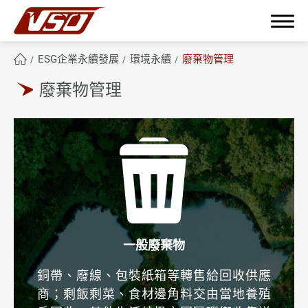
ESG企業永續發展
環境永續
廢棄物管理
廢棄物管理
繁體中文
English
簡體中文
關於鴻呈
鴻呈優勢
產品應用範疇
一般廢棄物
技術與製程能力
銅帶、廢線、包裝紙箱等轉售給回收供應
商；剩飯剩菜、食材邊角料交由當地養殖
ESG企業永續發展