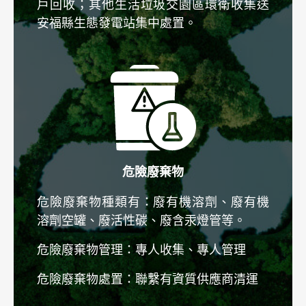
戶回收；其他生活垃圾交園區環衛收集送
安福縣生態發電站集中處置。
永續鴻呈
公司治理
環境永續
全部
環境政策
危險廢棄物
能源管理
危險廢棄物種類有：廢有機溶劑、廢有機
溶劑空罐、廢活性碳、廢含汞燈管等。
清潔能源
危險廢棄物管理：專人收集、專人管理
廢棄物管理
危險廢棄物處置：聯繫有資質供應商清運
員工關懷