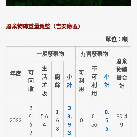
ESG永續報告書
利害關係人議合
廢棄物總重量彙整（吉安廠區）
新聞 & 活動
單位：噸
投資人專區
一般廢棄物
有害廢棄物
廢棄
人力招募
生
不
物總
可
可
年度
活
廚
小
可
小
量合
聯絡我們
回
利
垃
餘
計
利
計
計
收
用
圾
用
2
3
3.
0.
9.
5.6
8.
0.
39.4
2023
6
0
5
6
4
9
56
9
8
6
2
3