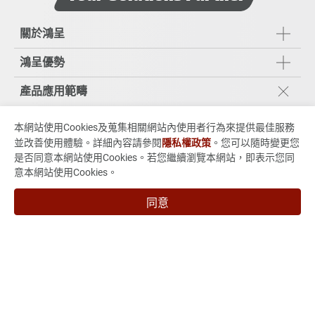
關於鴻呈
鴻呈優勢
產品應用範疇
工業應用
本網站使用Cookies及蒐集相關網站內使用者行為來提供最佳服務
伺服器與資料存取
並改善使用體驗。詳細內容請參閱
隱私權政策
。您可以隨時變更您
醫療設備儀器
是否同意本網站使用Cookies。若您繼續瀏覽本網站，即表示您同
意本網站使用Cookies。
車載與車聯網
能源系統應用
同意
5G通訊應用與其他
ESG企業永續發展
投資人專區
技術與製程能力