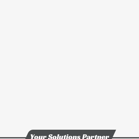
技術與製程能力
ESG企業永續發展
新聞 & 活動
投資人專區
人力招募
聯絡我們
Your Solutions Partner