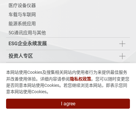
医疗设备仪器
车载与车联网
能源系统应用
5G通讯应用与其他
ESG企业永续发展
投资人专区
技术与制程能力
本网站使用Cookies及搜集相关网站内使用者行为来提供最佳服务
并改善使用体验。详细内容请参阅
隐私权政策
。您可以随时变更您
新闻 & 活动
是否同意本网站使用Cookies。若您继续浏览本网站，即表示您同
意本网站使用Cookies。
人力招募
I agree
联络我们
235015新北市中和区中正路880号7楼
886-2-3234-3038