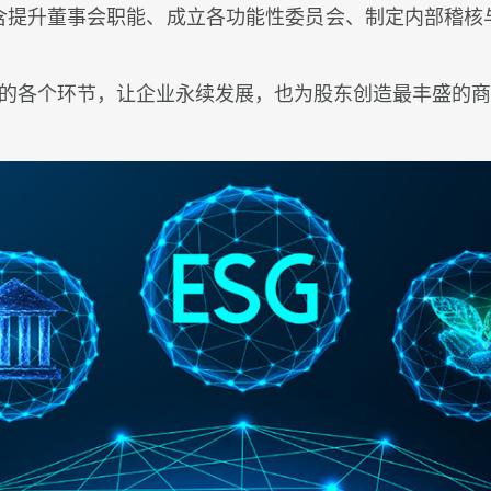
含提升董事会职能、成立各功能性委员会、制定内部稽核
内部的各个环节，让企业永续发展，也为股东创造最丰盛的