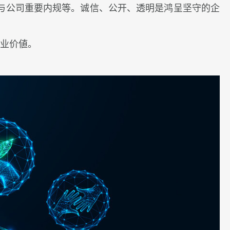
与公司重要内规等。诚信、公开、透明是鸿呈坚守的企
商业价値。