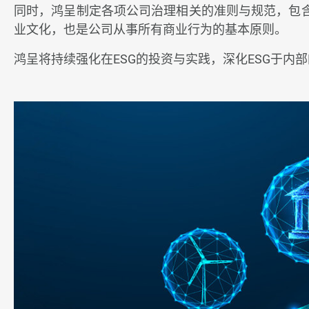
同时，鸿呈制定各项公司治理相关的准则与规范，包
技术与制程能力
业文化，也是公司从事所有商业行为的基本原则。
ESG企业永续发展
鸿呈将持续强化在ESG的投资与实践，深化ESG于
永续鸿呈
公司治理
环境永续
员工关怀
ESG永续报告书
利害关系人议合