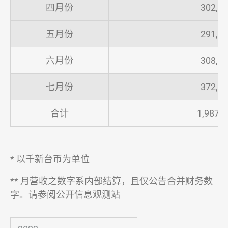
四月份
302,9
新闻 & 活动
五月份
291,0
投资人专区
六月份
308,0
财务资讯
七月份
372,7
全部
合计
1,987,2
每月营收资讯
财务报告
* 以千新台币为单位
股东服务
** 月营收之数字系内部结算，且仅公告合并财务数
法人说明会
字。请参阅公开信息观测站
人力招募