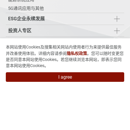
5G通讯应用与其他
ESG企业永续发展
投资人专区
技术与制程能力
本网站使用Cookies及搜集相关网站内使用者行为来提供最佳服务
并改善使用体验。详细内容请参阅
隐私权政策
。您可以随时变更您
新闻 & 活动
是否同意本网站使用Cookies。若您继续浏览本网站，即表示您同
意本网站使用Cookies。
人力招募
I agree
联络我们
235015新北市中和区中正路880号7楼
886-2-3234-3038
886-2-3234-3056
marketing@vso-corp.com
VSO子公司