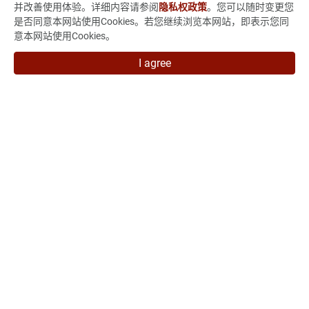
并改善使用体验。详细内容请参阅
隐私权政策
。您可以随时变更您
股东服务
是否同意本网站使用Cookies。若您继续浏览本网站，即表示您同
意本网站使用Cookies。
法人说明会
I agree
技术与制程能力
新闻 & 活动
人力招募
联络我们
235015新北市中和区中正路880号7楼
886-2-3234-3038
886-2-3234-3056
marketing@vso-corp.com
VSO子公司
允拓国际股份有限公司